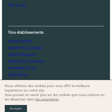
Plan du site
Nos établissements
Hipotel Voltaire
Hipotel Pere Lachaise
Hipotel Belgrand
Hipotel Lilas Gambetta
Hostellerie du Lys
Hôtel Merryl
Nous utilisons des cookies pour vous offrir la meilleure
expérience sur notre site.
Vous pouvez en savoir plus sur les cookies que nous utilisons ou
Hipotel Paris Belgrand © 2025 | Conception et réalisation :
les désactiver dans
les paramètres
.
Agence Perfecto Breizh
Accepter
RÉSERVER
CONTACTER